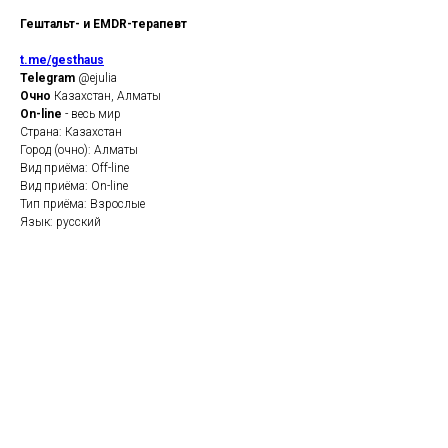
Гештальт- и EMDR-терапевт
t.me/gesthaus
Telegram
@ejulia
Очно
Казахстан, Алматы
On-line
- весь мир
Страна: Казахстан
Город (очно): Алматы
Вид приёма: Off-line
Вид приёма: On-line
Тип приёма: Взрослые
Язык: русский