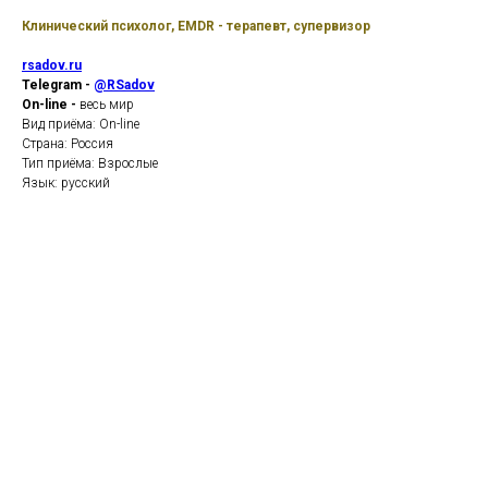
Клинический психолог, EMDR - терапевт, супервизор
rsadov.ru
Telegram -
@RSadov
On-line -
весь мир
Вид приёма: On-line
Страна: Россия
Тип приёма: Взрослые
Язык: русский