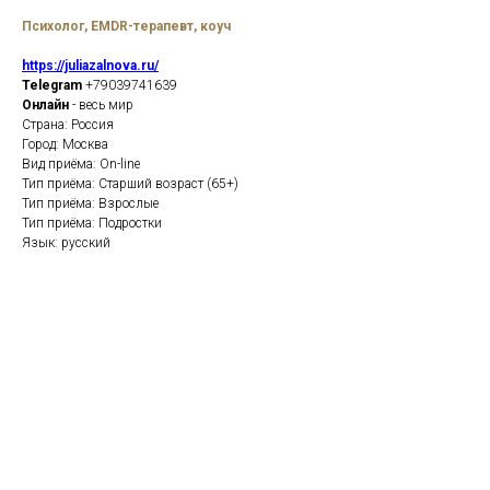
Психолог, EMDR-терапевт, коуч
https://juliazalnova.ru/
Telegram
+79039741639
Онлайн
- весь мир
Страна: Россия
Город: Москва
Вид приёма: On-line
Тип приёма: Старший возраст (65+)
Тип приёма: Взрослые
Тип приёма: Подростки
Язык: русский