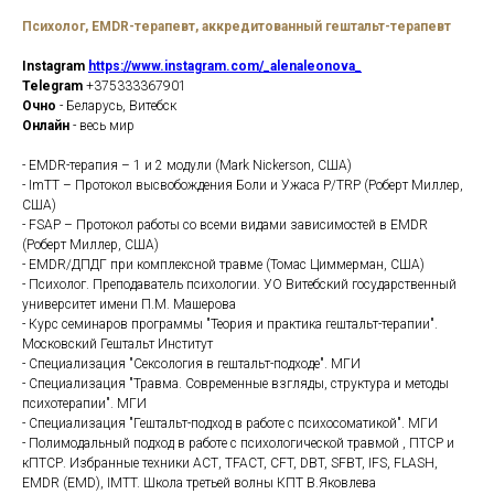
Психолог, EMDR-терапевт, аккредитованный гештальт-терапевт
Instagram
https://www.instagram.com/_alenaleonova_
Telegram
+375333367901
Очно
- Беларусь, Витебск
Онлайн
- весь мир
- EMDR-терапия – 1 и 2 модули (Mark Nickerson, США)
- ImTT – Протокол высвобождения Боли и Ужаса P/TRP (Роберт Миллер,
США)
- FSAP – Протокол работы со всеми видами зависимостей в EMDR
(Роберт Миллер, США)
- EMDR/ДПДГ при комплексной травме (Томас Циммерман, США)
- Психолог. Преподаватель психологии. УО Витебский государственный
университет имени П.М. Машерова
- Курс семинаров программы "Теория и практика гештальт-терапии".
Московский Гештальт Институт
- Специализация "Сексология в гештальт-подходе". МГИ
- Специализация "Травма. Современные взгляды, структура и методы
психотерапии". МГИ
- Специализация "Гештальт-подход в работе с психосоматикой". МГИ
- Полимодальный подход в работе с психологической травмой , ПТСР и
кПТСР. Избранные техники АСТ, TFACT, CFT, DBT, SFBT, IFS, FLASH,
EMDR (EMD), IMTT. Школа третьей волны КПТ В.Яковлева