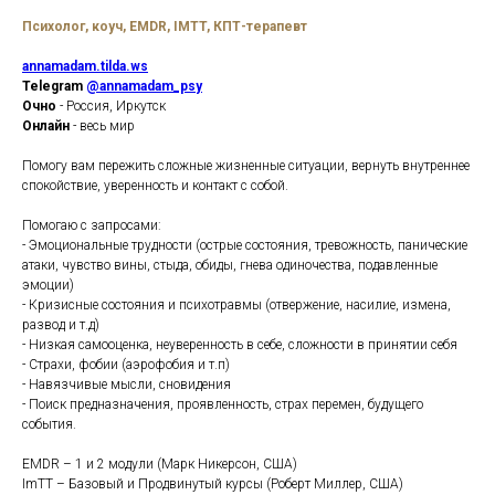
Психолог, коуч, EMDR, IMTT, КПТ-терапевт
annamadam.tilda.ws
Telegram
@annamadam_psy
Очно
- Россия, Иркутск
Онлайн
- весь мир
Помогу вам пережить сложные жизненные ситуации, вернуть внутреннее
спокойствие, уверенность и контакт с собой.
Помогаю с запросами:
- Эмоциональные трудности (острые состояния, тревожность, панические
атаки, чувство вины, стыда, обиды, гнева одиночества, подавленные
эмоции)
- Кризисные состояния и психотравмы (отвержение, насилие, измена,
развод и т.д)
- Низкая самооценка, неуверенность в себе, сложности в принятии себя
- Страхи, фобии (аэрофобия и т.п)
- Навязчивые мысли, сновидения
- Поиск предназначения, проявленность, страх перемен, будущего
события.
EMDR – 1 и 2 модули (Марк Никерсон, США)
ImTT – Базовый и Продвинутый курсы (Роберт Миллер, США)