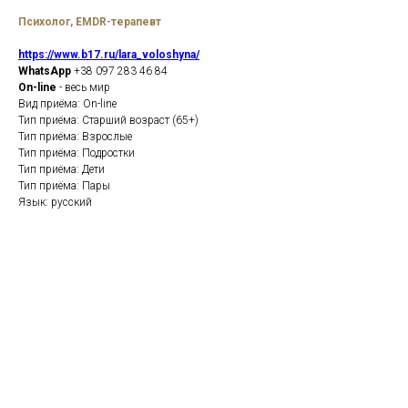
Психолог, EMDR-терапевт
https://www.b17.ru/lara_voloshyna/
WhatsApp
+38 097 283 46 84
On-line
- весь мир
Вид приёма: On-line
Тип приёма: Старший возраст (65+)
Тип приёма: Взрослые
Тип приёма: Подростки
Тип приёма: Дети
Тип приёма: Пары
Язык: русский