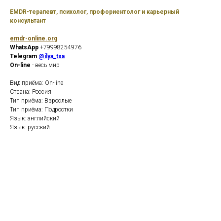
EMDR-терапевт, психолог, профориентолог и карьерный
консультант
emdr-online.org
WhatsApp
+79998254976
Telegram
@ilya_tsa
On-line
- весь мир
Вид приёма: On-line
Страна: Россия
Тип приёма: Взрослые
Тип приёма: Подростки
Язык: английский
Язык: русский