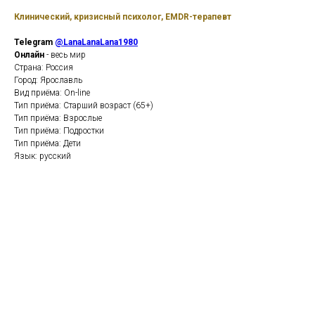
Клинический, кризисный психолог, EMDR-терапевт
Telegram
@LanaLanaLana1980
Онлайн
- весь мир
Страна: Россия
Город: Ярославль
Вид приёма: On-line
Тип приёма: Старший возраст (65+)
Тип приёма: Взрослые
Тип приёма: Подростки
Тип приёма: Дети
Язык: русский