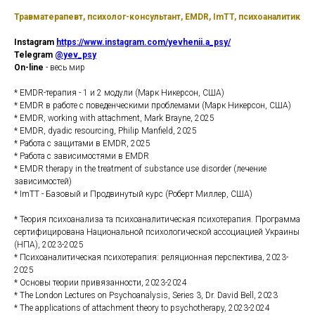
Травматерапевт, психолог-консультант, EMDR, ImTT, психоаналитик
Instagram
https://www.instagram.com/yevhenii.a_psy/
Telegram
@yev_psy
On-line
- весь мир
* EMDR-терапия - 1 и 2 модули (Марк Никерсон, США)
* EMDR в работе с поведенческими проблемами (Марк Никерсон, США)
* EMDR, working with attachment, Mark Brayne, 2025
* EMDR, dyadic resourcing, Philip Manfield, 2025
* Работа с защитами в EMDR, 2025
* Работа с зависимостями в EMDR
* EMDR therapy in the treatment of substance use disorder (лечение
зависимостей)
* ImTT - Базовый и Продвинутый курс (Роберт Миллер, США)
* Теория психоанализа та психоаналитическая психотерапия. Программа
сертифицирована Национальной психологической ассоциацией Украины
(НПА), 2023-2025
* Психоаналитическая психотерапия: реляционная перспектива, 2023-
2025
* Основы теории привязанности, 2023-2024
* The London Lectures on Psychoanalysis, Series 3, Dr. David Bell, 2023
* The applications of attachment theory to psychotherapy, 2023-2024